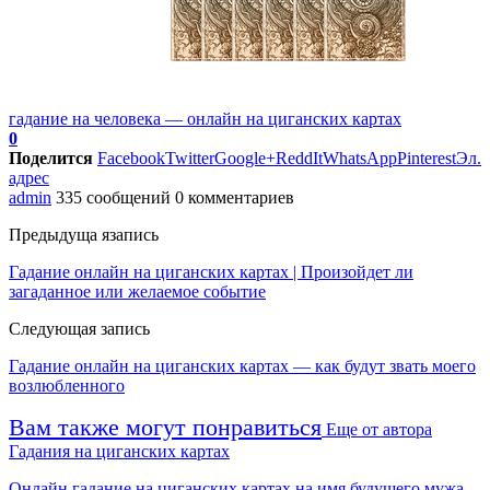
гадание на человека — онлайн на циганских картах
0
Поделится
Facebook
Twitter
Google+
ReddIt
WhatsApp
Pinterest
Эл.
адрес
admin
335 сообщений
0 комментариев
Предыдуща язапись
Гадание онлайн на циганских картах | Произойдет ли
загаданное или желаемое событие
Следующая запись
Гадание онлайн на циганских картах — как будут звать моего
возлюбленного
Вам также могут понравиться
Еще от автора
Гадания на циганских картах
Онлайн гадание на циганских картах на имя будущего мужа