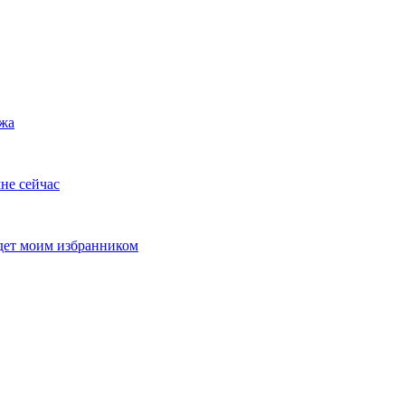
ужа
не сейчас
удет моим избранником