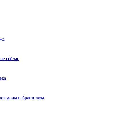
ужа
не сейчас
ека
удет моим избранником