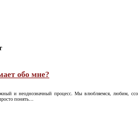
т
мает обо мне?
й и неоднозначный процесс. Мы влюбляемся, любим, ссори
 просто понять…