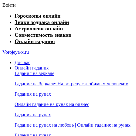
Войти
Гороскопы онлайн
Знаки зодиака онлайн
Астрология онлайн
Совместимость знаков
Онлайн гадания
Vorojeya-x.ru
Для вас
Онлайн гадания
Гадания на зеркале
Гадание на Зеркале: На встречу с любимым человеком
Гадания на рунах
Онлайн гадание на рунах на бизнес
Гадания на рунах
Гадание на рунах на любовь | Онлайн гадание на рунах
Гадания на рунах