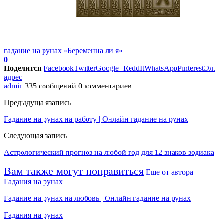
гадание на рунах «Беременна ли я»
0
Поделится
Facebook
Twitter
Google+
ReddIt
WhatsApp
Pinterest
Эл.
адрес
admin
335 сообщений
0 комментариев
Предыдуща язапись
Гадание на рунах на работу | Онлайн гадание на рунах
Следующая запись
Астрологический прогноз на любой год для 12 знаков зодиака
Вам также могут понравиться
Еще от автора
Гадания на рунах
Гадание на рунах на любовь | Онлайн гадание на рунах
Гадания на рунах