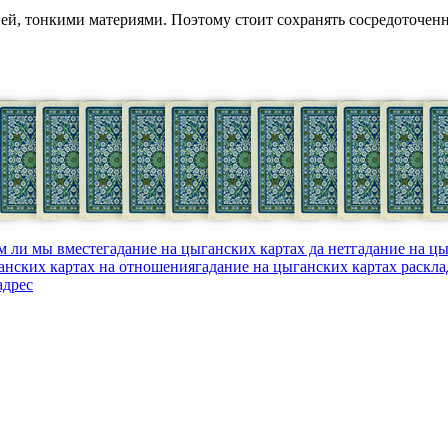
ией, тонкими материями. Поэтому стоит сохранять сосредоточенно
м ли мы вместе
гадание на цыганских картах да нет
гадание на цы
анских картах на отношения
гадание на цыганских картах раскл
адрес