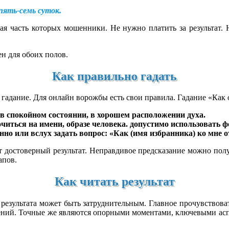
пять-семь суток.
ая часть которых мошенники. Не нужно платить за результат. 
ен для обоих полов.
Как правильно гадать
адание. Для онлайн ворожбы есть свои правила. Гадание «Как он
 в спокойном состоянии, в хорошем расположении духа.
очиться на имени, образе человека. допустимо использовать 
о или вслух задать вопрос: «Как (имя избранника) ко мне о
т достоверный результат. Неправдивое предсказание можно полу
апов.
Как читать результат
е результата может быть затруднительным. Главное прочувствова
ений. Точные же являются опорными моментами, ключевыми аспе