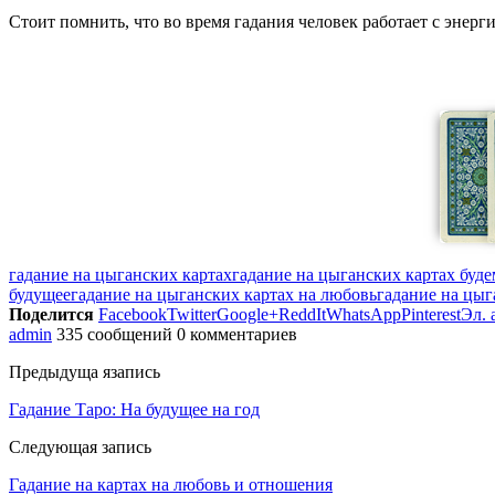
Стоит помнить, что во время гадания человек работает с энерг
гадание на цыганских картах
гадание на цыганских картах буде
будущее
гадание на цыганских картах на любовь
гадание на цыг
Поделится
Facebook
Twitter
Google+
ReddIt
WhatsApp
Pinterest
Эл. 
admin
335 сообщений
0 комментариев
Предыдуща язапись
Гадание Таро: На будущее на год
Следующая запись
Гадание на картах на любовь и отношения