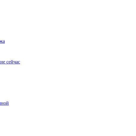
ужа
не сейчас
иной