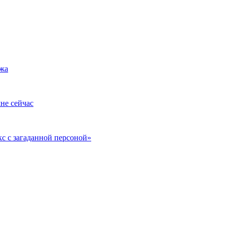
ужа
не сейчас
кс с загаданной персоной»