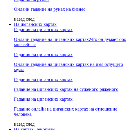
Онлайн гадание на рунах на бизнес
назад
след
На цыганских картах
Гадания на циганских картах
Онлайн гадание на циганских картах:Что он думает обо
мне сейчас
Гадания на циганских картах
Онлайн гадание на циганских картах на имя будущего
мужа
Гадания на циганских картах
Гадание на циганских картах на суженого ряженого
Гадания на циганских картах
Гадание онлайн на циганских картах на отношение
человека
назад
след
На картах Ленорман