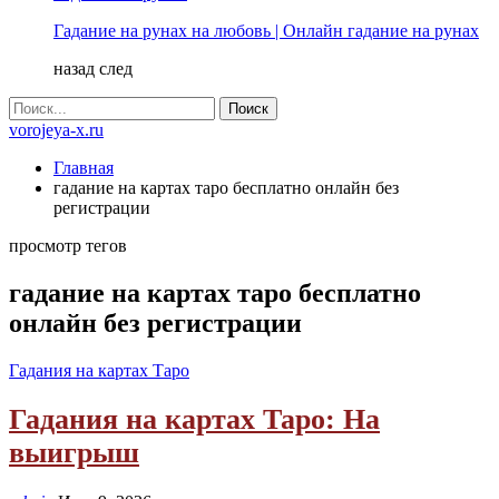
Гадание на рунах на любовь | Онлайн гадание на рунах
назад
след
vorojeya-x.ru
Главная
гадание на картах таро бесплатно онлайн без
регистрации
просмотр тегов
гадание на картах таро бесплатно
онлайн без регистрации
Гадания на картах Таро
Гадания на картах Таро: На
выигрыш