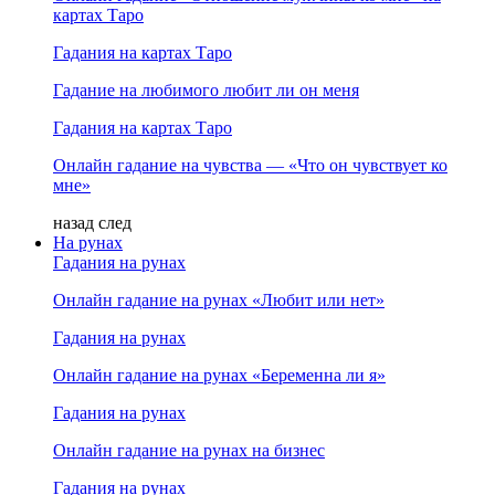
картах Таро
Гадания на картах Таро
Гадание на любимого любит ли он меня
Гадания на картах Таро
Онлайн гадание на чувства — «Что он чувствует ко
мне»
назад
след
На рунах
Гадания на рунах
Онлайн гадание на рунах «Любит или нет»
Гадания на рунах
Онлайн гадание на рунах «Беременна ли я»
Гадания на рунах
Онлайн гадание на рунах на бизнес
Гадания на рунах