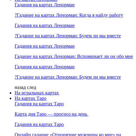
Гадания на картах Ленорман
?Гадание на картах Ленорман: Когда я найду работу
Гадания на картах Ленорман
?Гадание на картах Ленорман: Будем ли мы вместе
Гадания на картах Ленорман
Гадание на картах Ленорман: Вспоминает ли он обо мне
Гадания на картах Ленорман
?Гадание на картах Ленорман: Будем ли мы вместе
назад
след
На игральных картах
На картах Таро
Гадания на картах Таро
Карта дня Таро — прогноз на день
Гадания на картах Таро
Онлайн гадание «Отношение мужчины ко мне» на