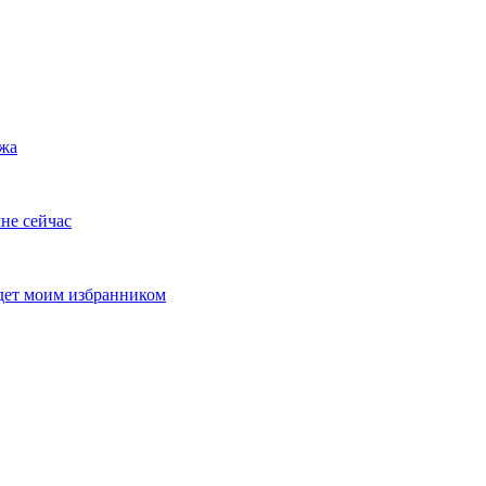
ужа
не сейчас
удет моим избранником