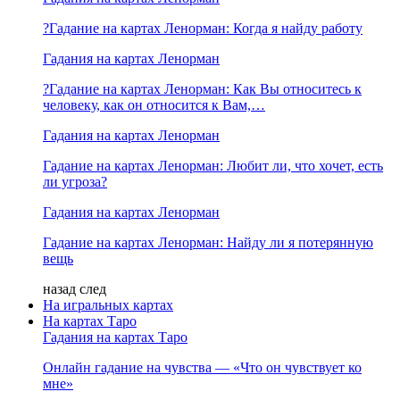
?Гадание на картах Ленорман: Когда я найду работу
Гадания на картах Ленорман
?Гадание на картах Ленорман: Как Вы относитесь к
человеку, как он относится к Вам,…
Гадания на картах Ленорман
Гадание на картах Ленорман: Любит ли, что хочет, есть
ли угроза?
Гадания на картах Ленорман
Гадание на картах Ленорман: Найду ли я потерянную
вещь
назад
след
На игральных картах
На картах Таро
Гадания на картах Таро
Онлайн гадание на чувства — «Что он чувствует ко
мне»