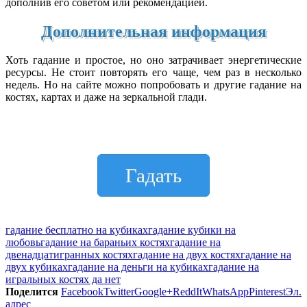
дополнив его советом или рекомендацией.
Дополнительная информация
Хоть гадание и простое, но оно затрачивает энергетические
ресурсы. Не стоит повторять его чаще, чем раз в несколько
недель. Но на сайте можно попробовать и другие гадание на
костях, картах и даже на зеркальной глади.
Гадать
гадание бесплатно на кубиках
гадание кубики на
любовь
гадание на бараньих костях
гадание на
двенадцатигранных костях
гадание на двух костях
гадание на
двух кубиках
гадание на деньги на кубиках
гадание на
игральных костях да нет
Поделится
Facebook
Twitter
Google+
ReddIt
WhatsApp
Pinterest
Эл.
адрес