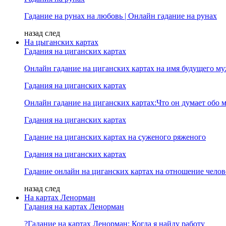
Гадание на рунах на любовь | Онлайн гадание на рунах
назад
след
На цыганских картах
Гадания на циганских картах
Онлайн гадание на циганских картах на имя будущего м
Гадания на циганских картах
Онлайн гадание на циганских картах:Что он думает обо м
Гадания на циганских картах
Гадание на циганских картах на суженого ряженого
Гадания на циганских картах
Гадание онлайн на циганских картах на отношение челов
назад
след
На картах Ленорман
Гадания на картах Ленорман
?Гадание на картах Ленорман: Когда я найду работу