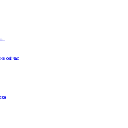
ужа
не сейчас
ека