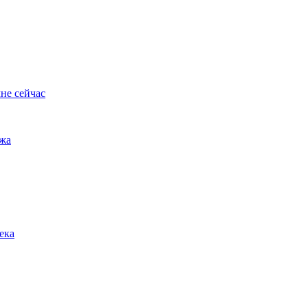
не сейчас
ужа
ека