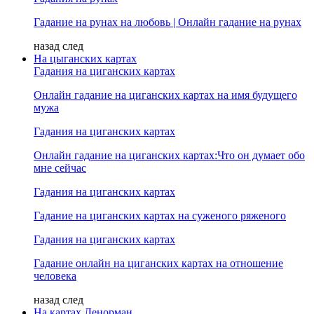
Гадание на рунах на любовь | Онлайн гадание на рунах
назад
след
На цыганских картах
Гадания на циганских картах
Онлайн гадание на циганских картах на имя будущего
мужа
Гадания на циганских картах
Онлайн гадание на циганских картах:Что он думает обо
мне сейчас
Гадания на циганских картах
Гадание на циганских картах на суженого ряженого
Гадания на циганских картах
Гадание онлайн на циганских картах на отношение
человека
назад
след
На картах Ленорман