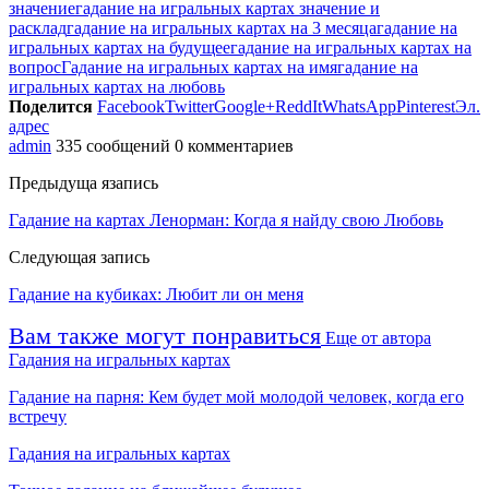
значение
гадание на игральных картах значение и
расклад
гадание на игральных картах на 3 месяца
гадание на
игральных картах на будущее
гадание на игральных картах на
вопрос
Гадание на игральных картах на имя
гадание на
игральных картах на любовь
Поделится
Facebook
Twitter
Google+
ReddIt
WhatsApp
Pinterest
Эл.
адрес
admin
335 сообщений
0 комментариев
Предыдуща язапись
Гадание на картах Ленорман: Когда я найду свою Любовь
Следующая запись
Гадание на кубиках: Любит ли он меня
Вам также могут понравиться
Еще от автора
Гадания на игральных картах
Гадание на парня: Кем будет мой молодой человек, когда его
встречу
Гадания на игральных картах