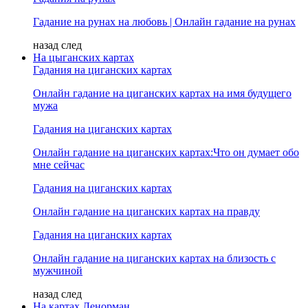
Гадание на рунах на любовь | Онлайн гадание на рунах
назад
след
На цыганских картах
Гадания на циганских картах
Онлайн гадание на циганских картах на имя будущего
мужа
Гадания на циганских картах
Онлайн гадание на циганских картах:Что он думает обо
мне сейчас
Гадания на циганских картах
Онлайн гадание на циганских картах на правду
Гадания на циганских картах
Онлайн гадание на циганских картах на близость с
мужчиной
назад
след
На картах Ленорман