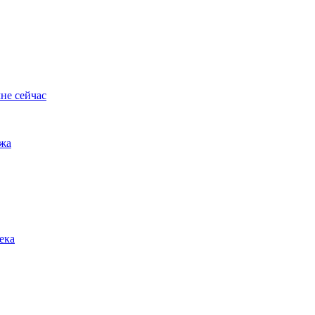
не сейчас
ужа
ека