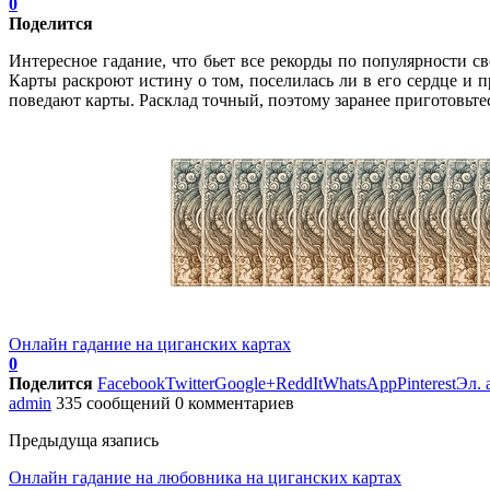
0
Поделится
Интересное гадание, что бьет все рекорды по популярности сво
Карты раскроют истину о том, поселилась ли в его сердце и пр
поведают карты. Расклад точный, поэтому заранее приготовьтес
Онлайн гадание на циганских картах
0
Поделится
Facebook
Twitter
Google+
ReddIt
WhatsApp
Pinterest
Эл. 
admin
335 сообщений
0 комментариев
Предыдуща язапись
Онлайн гадание на любовника на циганских картах