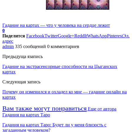
Гадание на картах — что у человека на сердце лежит
0
Поделится
Facebook
Twitter
Google+
ReddIt
WhatsApp
Pinterest
Эл.
адрес
admin
335 сообщений
0 комментариев
Предыдуща язапись
Гадание на экстрасенсорные способности на Цыганских
картах
Следующая запись
Почему он изменился и охладел ко мне — гадание онлайн на
картах
Вам также могут понравиться
Еще от автора
Гадания на картах Таро
Гадания на картах Таро: Будет ли у меня близость с
загаданным человеком?