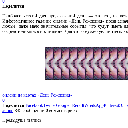
0
Поделится
Наиболее четкий для предсказаний день — это тот, на кот
Информативное гадание онлайн «День Рождения» предназначе
любые, даже мало значительные события, что будут иметь д
сосредоточившись и в тишине. Для этого нужно уединиться, вы
онлайн на картах «День Рождения»
0
Поделится
Facebook
Twitter
Google+
ReddIt
WhatsApp
Pinterest
Эл. 
admin
335 сообщений
0 комментариев
Предыдуща язапись