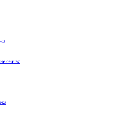
ужа
не сейчас
ека