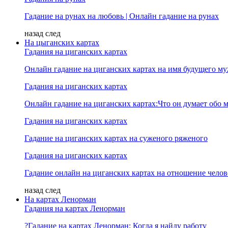
Гадание на рунах на любовь | Онлайн гадание на рунах
назад
след
На цыганских картах
Гадания на циганских картах
Онлайн гадание на циганских картах на имя будущего м
Гадания на циганских картах
Онлайн гадание на циганских картах:Что он думает обо м
Гадания на циганских картах
Гадание на циганских картах на суженого ряженого
Гадания на циганских картах
Гадание онлайн на циганских картах на отношение челов
назад
след
На картах Ленорман
Гадания на картах Ленорман
?Гадание на картах Ленорман: Когда я найду работу