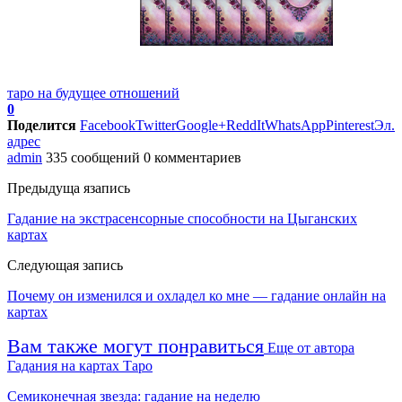
таро на будущее отношений
0
Поделится
Facebook
Twitter
Google+
ReddIt
WhatsApp
Pinterest
Эл.
адрес
admin
335 сообщений
0 комментариев
Предыдуща язапись
Гадание на экстрасенсорные способности на Цыганских
картах
Следующая запись
Почему он изменился и охладел ко мне — гадание онлайн на
картах
Вам также могут понравиться
Еще от автора
Гадания на картах Таро
Семиконечная звезда: гадание на неделю