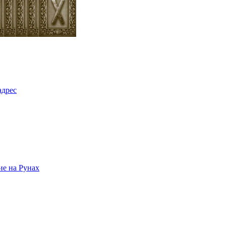
адрес
ие на Рунах