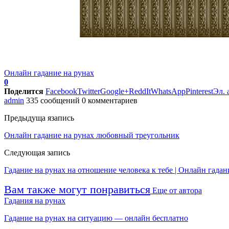
Онлайн гадание на рунах
0
Поделится
Facebook
Twitter
Google+
ReddIt
WhatsApp
Pinterest
Эл. 
admin
335 сообщений
0 комментариев
Предыдуща язапись
Онлайн гадание на рунах любовный треугольник
Следующая запись
Гадание на рунах на отношение человека к тебе | Онлайн гадан
Вам также могут понравиться
Еще от автора
Гадания на рунах
Гадание на рунах на ситуацию — онлайн бесплатно