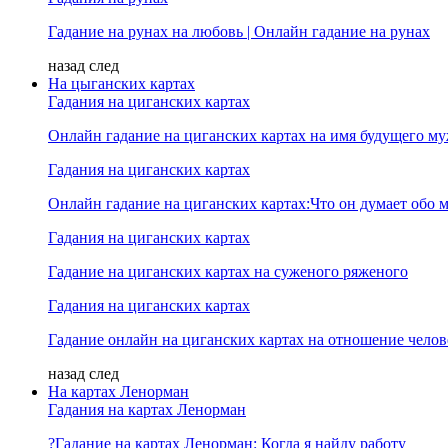
Гадание на рунах на любовь | Онлайн гадание на рунах
назад
след
На цыганских картах
Гадания на циганских картах
Онлайн гадание на циганских картах на имя будущего м
Гадания на циганских картах
Онлайн гадание на циганских картах:Что он думает обо м
Гадания на циганских картах
Гадание на циганских картах на суженого ряженого
Гадания на циганских картах
Гадание онлайн на циганских картах на отношение челов
назад
след
На картах Ленорман
Гадания на картах Ленорман
?Гадание на картах Ленорман: Когда я найду работу