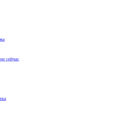
ужа
не сейчас
ека