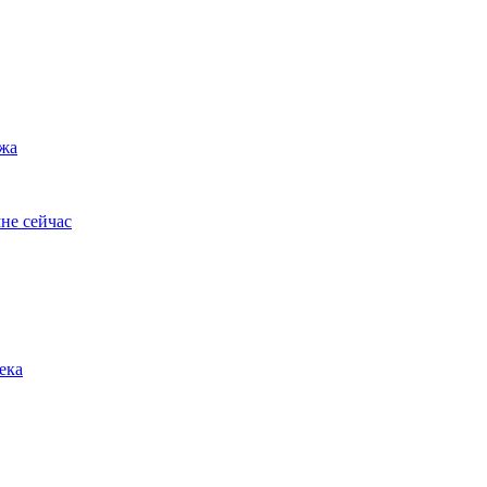
ужа
не сейчас
ека