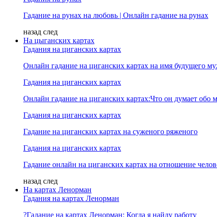
Гадание на рунах на любовь | Онлайн гадание на рунах
назад
след
На цыганских картах
Гадания на циганских картах
Онлайн гадание на циганских картах на имя будущего м
Гадания на циганских картах
Онлайн гадание на циганских картах:Что он думает обо м
Гадания на циганских картах
Гадание на циганских картах на суженого ряженого
Гадания на циганских картах
Гадание онлайн на циганских картах на отношение челов
назад
след
На картах Ленорман
Гадания на картах Ленорман
?Гадание на картах Ленорман: Когда я найду работу