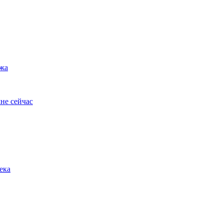
ужа
не сейчас
ека