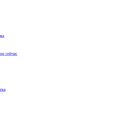
ужа
не сейчас
ека