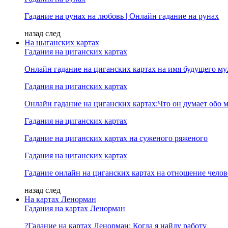
Гадание на рунах на любовь | Онлайн гадание на рунах
назад
след
На цыганских картах
Гадания на циганских картах
Онлайн гадание на циганских картах на имя будущего м
Гадания на циганских картах
Онлайн гадание на циганских картах:Что он думает обо м
Гадания на циганских картах
Гадание на циганских картах на суженого ряженого
Гадания на циганских картах
Гадание онлайн на циганских картах на отношение челов
назад
след
На картах Ленорман
Гадания на картах Ленорман
?Гадание на картах Ленорман: Когда я найду работу