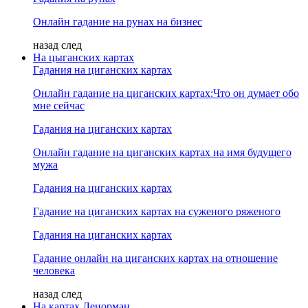
Онлайн гадание на рунах на бизнес
назад
след
На цыганских картах
Гадания на циганских картах
Онлайн гадание на циганских картах:Что он думает обо
мне сейчас
Гадания на циганских картах
Онлайн гадание на циганских картах на имя будущего
мужа
Гадания на циганских картах
Гадание на циганских картах на суженого ряженого
Гадания на циганских картах
Гадание онлайн на циганских картах на отношение
человека
назад
след
На картах Ленорман