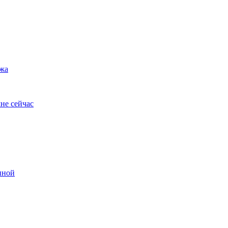
ужа
не сейчас
иной