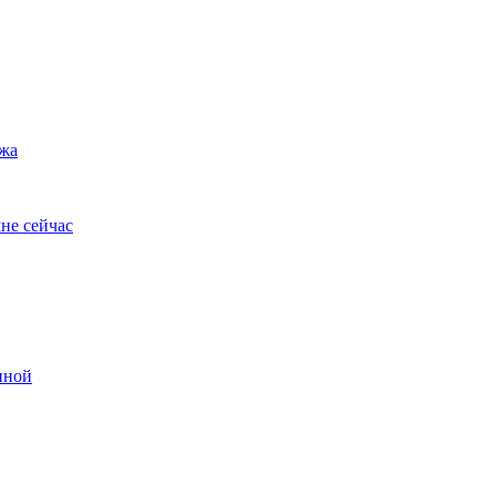
ужа
не сейчас
иной