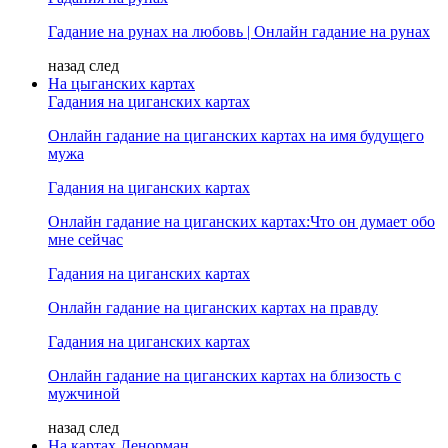
Гадание на рунах на любовь | Онлайн гадание на рунах
назад
след
На цыганских картах
Гадания на циганских картах
Онлайн гадание на циганских картах на имя будущего
мужа
Гадания на циганских картах
Онлайн гадание на циганских картах:Что он думает обо
мне сейчас
Гадания на циганских картах
Онлайн гадание на циганских картах на правду
Гадания на циганских картах
Онлайн гадание на циганских картах на близость с
мужчиной
назад
след
На картах Ленорман