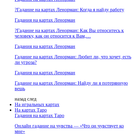
?Гадание на картах Ленорман: Когда я найду работу
Гадания на картах Ленорман
?Гадание на картах Ленорман: Как Вы относитесь к
человеку, как он относится к Вам,…
Гадания на картах Ленорман
Гадание на картах Ленорман: Любит ли, что хочет, есть
ли угроза?
Гадания на картах Ленорман
Гадание на картах Ленорман: Найду ли я потерянную
вещь
назад
след
На игральных картах
На картах Таро
Гадания на картах Таро
Онлайн гадание на чувства — «Что он чувствует ко
мне»