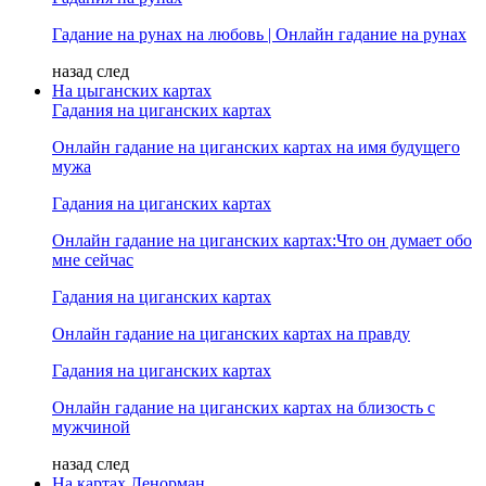
Гадание на рунах на любовь | Онлайн гадание на рунах
назад
след
На цыганских картах
Гадания на циганских картах
Онлайн гадание на циганских картах на имя будущего
мужа
Гадания на циганских картах
Онлайн гадание на циганских картах:Что он думает обо
мне сейчас
Гадания на циганских картах
Онлайн гадание на циганских картах на правду
Гадания на циганских картах
Онлайн гадание на циганских картах на близость с
мужчиной
назад
след
На картах Ленорман