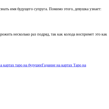
знать имя будущего супруга. Помимо этого, девушка узнает:
ожить несколько раз подряд, так как колода воспримет это как
а картах таро на будущее
Гадание на картах Таро на