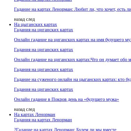
Гадание на картах Ленорман: Любит ли, что хочет, есть ли
назад
след
На цыганских картах
Гадания на циганских картах
Онлайн гадание на циганских картах на имя будущего м
Гадания на циганских картах
Онлайн гадание на циганских картах:Что он думает обо м
Гадания на циганских картах
Гадание на суженого онлайн на цыганских картах: кто б
Гадания на циганских картах
Онлайн гадание в Покров день на «будущего мужа»
назад
след
На картах Ленорман
Гадания на картах Ленорман
?Гадание на картах Ленорман: Будем ли мы вместе