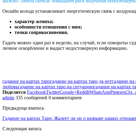
Важно! Любой скепсис повышает риск получения недостоверно
Онлайн колода устанавливает энергетическую связь с колдующе
характер жениха;
особенности отношения с ним;
точки соприкосновения.
Гадать можно один раз в неделю, на случай, если повороты су
личное оскорбление и выдаст недостоверную информацию.
гадание на картах таро
гадание на картах таро да нет
гадание на 
любовь
гадание на картах таро на ситуацию
гадание на картах т
Поделится
Facebook
Twitter
Google+
ReddIt
WhatsApp
Pinterest
Эл. 
admin
335 сообщений
0 комментариев
Предыдуща язапись
Гадание на картах Таро: Жалеет ли он о разрыве наших отнош
Следующая запись