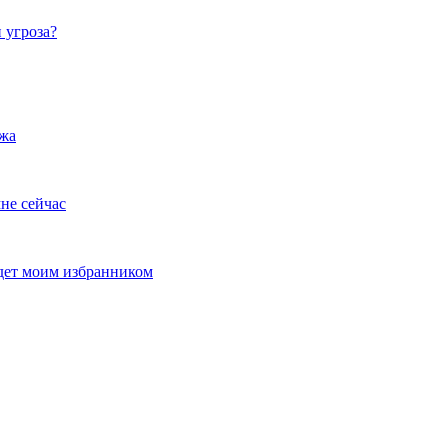
 угроза?
ужа
не сейчас
удет моим избранником