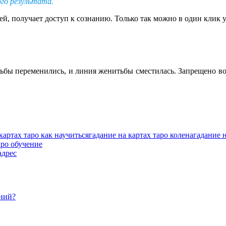
го результата.
й, получает доступ к сознанию. Только так можно в один клик у
дьбы переменились, и линия женитьбы сместилась. Запрещено вор
картах таро как научиться
гадание на картах таро колена
гадание н
аро обучение
адрес
ений?