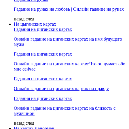
Гадание на рунах на любовь | Онлайн гадание на рунах
назад
след
На цыганских картах
Гадания на циганских картах
Онлайн гадание на циганских картах на имя будущего
мужа
Гадания на циганских картах
Онлайн гадание на циганских картах:Что он думает обо
мне сейчас
Гадания на циганских картах
Онлайн гадание на циганских картах на правду
Гадания на циганских картах
Онлайн гадание на циганских картах на близость с
мужчиной
назад
след
На картах Ленорман