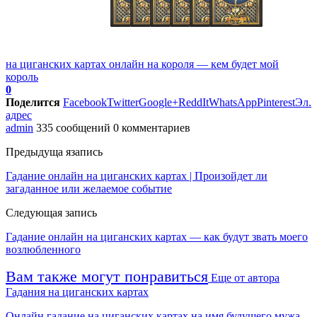
на циганских картах онлайн на короля — кем будет мой
король
0
Поделится
Facebook
Twitter
Google+
ReddIt
WhatsApp
Pinterest
Эл.
адрес
admin
335 сообщений
0 комментариев
Предыдуща язапись
Гадание онлайн на циганских картах | Произойдет ли
загаданное или желаемое событие
Следующая запись
Гадание онлайн на циганских картах — как будут звать моего
возлюбленного
Вам также могут понравиться
Еще от автора
Гадания на циганских картах
Онлайн гадание на циганских картах на имя будущего мужа