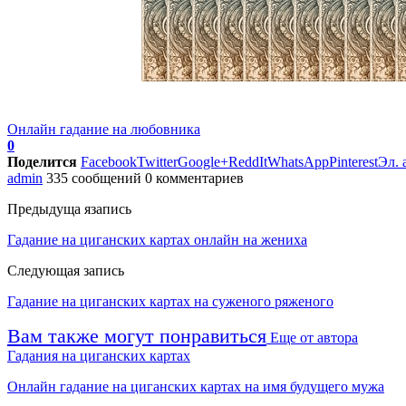
Онлайн гадание на любовника
0
Поделится
Facebook
Twitter
Google+
ReddIt
WhatsApp
Pinterest
Эл. 
admin
335 сообщений
0 комментариев
Предыдуща язапись
Гадание на циганских картах онлайн на жениха
Следующая запись
Гадание на циганских картах на суженого ряженого
Вам также могут понравиться
Еще от автора
Гадания на циганских картах
Онлайн гадание на циганских картах на имя будущего мужа