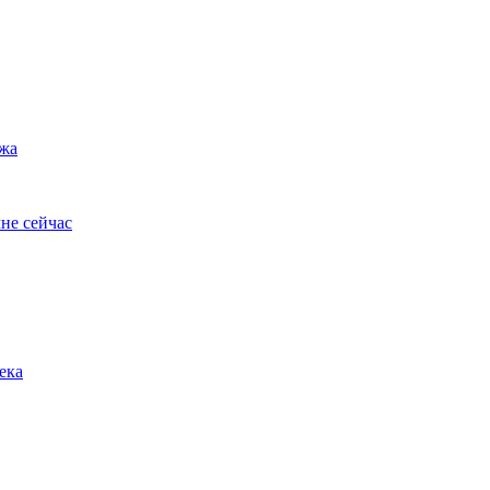
ужа
не сейчас
ека