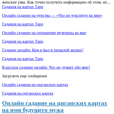
женские умы. Как точно получить информацию об этом, не…
Гадания на картах Таро
Онлайн гадание на чувства — «Что он чувствует ко мне»
Гадания на картах Таро
Онлайн гадание на отношение мужчины ко мне
Гадания на картах Таро
Гадание онлайн: Кем я был в прошлой жизни?
Гадания на картах Таро
Классное гадание онлайн: Что он думает обо мне?
Загрузить еще сообщения
Онлайн гадания на цыганских картах
Гадания на циганских картах
Онлайн гадание на циганских картах
на имя будущего мужа