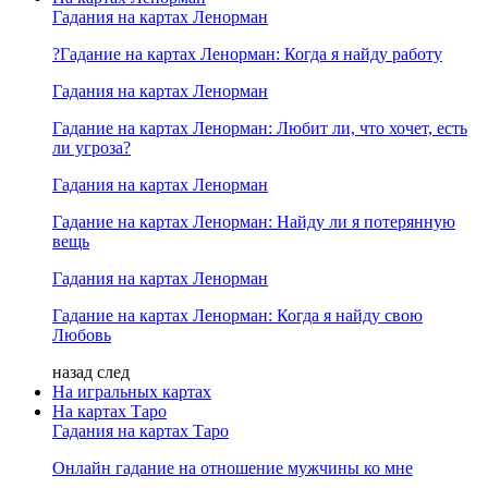
Гадания на картах Ленорман
?Гадание на картах Ленорман: Когда я найду работу
Гадания на картах Ленорман
Гадание на картах Ленорман: Любит ли, что хочет, есть
ли угроза?
Гадания на картах Ленорман
Гадание на картах Ленорман: Найду ли я потерянную
вещь
Гадания на картах Ленорман
Гадание на картах Ленорман: Когда я найду свою
Любовь
назад
след
На игральных картах
На картах Таро
Гадания на картах Таро
Онлайн гадание на отношение мужчины ко мне