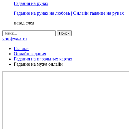
Гадания на рунах
Гадание на рунах на любовь | Онлайн гадание на рунах
назад
след
vorojeya-x.ru
Главная
Онлайн гадания
Гадания на игральных картах
Гадание на мужа онлайн