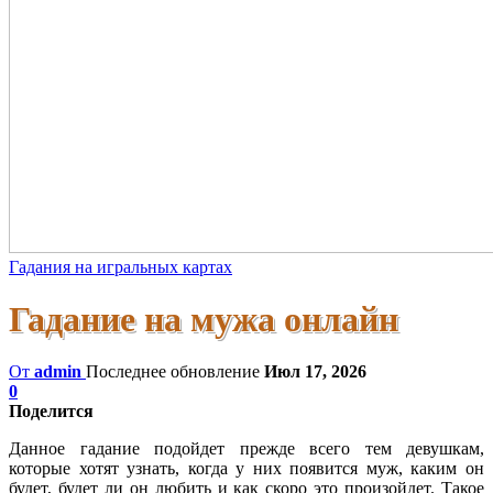
Гадания на игральных картах
Гадание на мужа онлайн
От
admin
Последнее обновление
Июл 17, 2026
0
Поделится
Данное гадание подойдет прежде всего тем девушкам,
которые хотят узнать, когда у них появится муж, каким он
будет, будет ли он любить и как скоро это произойдет. Такое