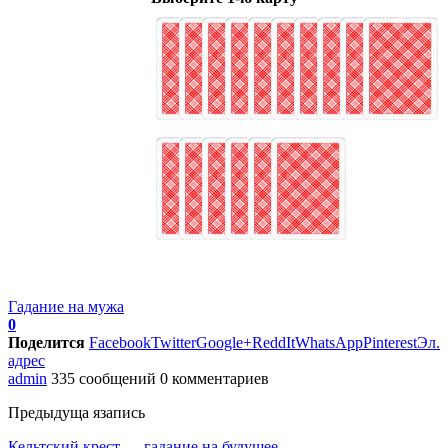
Гадание на мужа
0
Поделится
Facebook
Twitter
Google+
ReddIt
WhatsApp
Pinterest
Эл.
адрес
admin
335 сообщений
0 комментариев
Предыдуща язапись
Кельтский крест — гадание на будущее