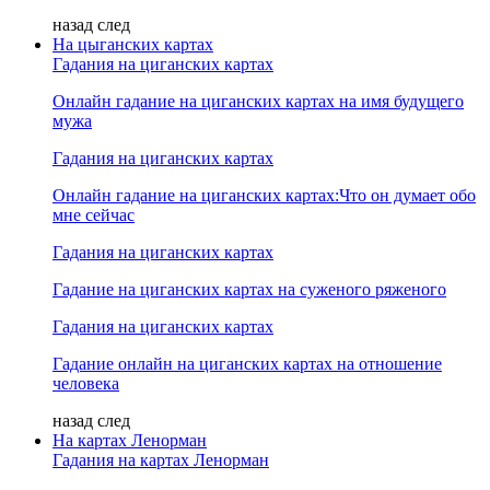
назад
след
На цыганских картах
Гадания на циганских картах
Онлайн гадание на циганских картах на имя будущего
мужа
Гадания на циганских картах
Онлайн гадание на циганских картах:Что он думает обо
мне сейчас
Гадания на циганских картах
Гадание на циганских картах на суженого ряженого
Гадания на циганских картах
Гадание онлайн на циганских картах на отношение
человека
назад
след
На картах Ленорман
Гадания на картах Ленорман