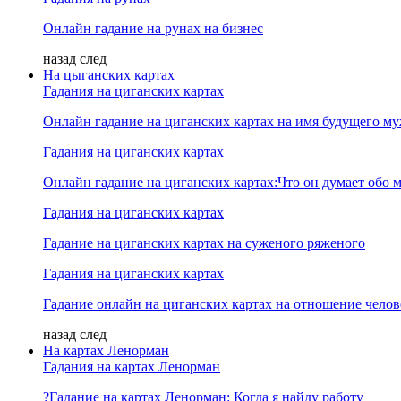
Онлайн гадание на рунах на бизнес
назад
след
На цыганских картах
Гадания на циганских картах
Онлайн гадание на циганских картах на имя будущего м
Гадания на циганских картах
Онлайн гадание на циганских картах:Что он думает обо м
Гадания на циганских картах
Гадание на циганских картах на суженого ряженого
Гадания на циганских картах
Гадание онлайн на циганских картах на отношение челов
назад
след
На картах Ленорман
Гадания на картах Ленорман
?Гадание на картах Ленорман: Когда я найду работу