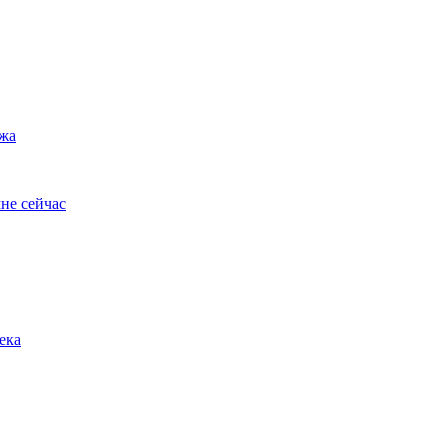
ужа
не сейчас
ека