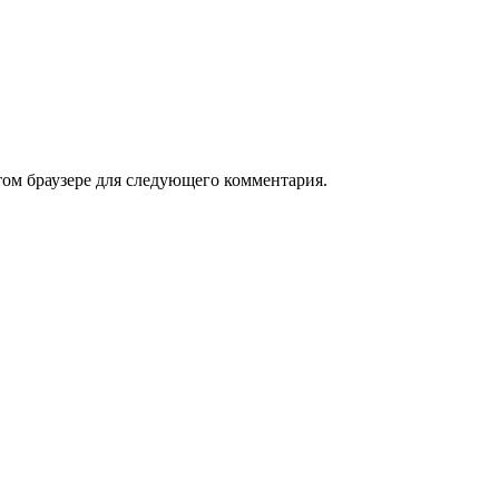
том браузере для следующего комментария.