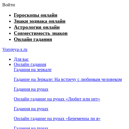
Войти
Гороскопы онлайн
Знаки зодиака онлайн
Астрология онлайн
Совместимость знаков
Онлайн гадания
Vorojeya-x.ru
Для вас
Онлайн гадания
Гадания на зеркале
Гадание на Зеркале: На встречу с любимым человеком
Гадания на рунах
Онлайн гадание на рунах «Любит или нет»
Гадания на рунах
Онлайн гадание на рунах «Беременна ли я»
Гадания на рунах