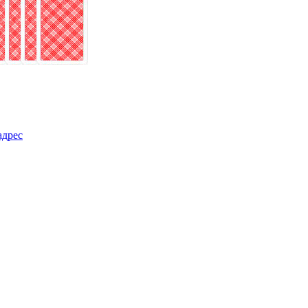
адрес