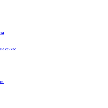
ужа
не сейчас
ка