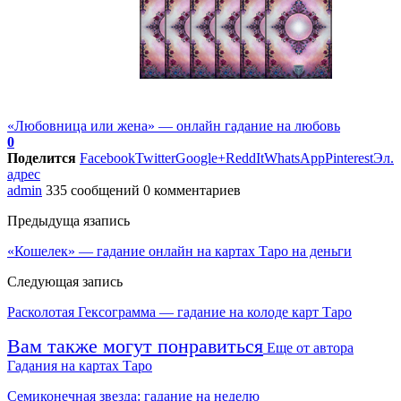
«Любовница или жена» — онлайн гадание на любовь
0
Поделится
Facebook
Twitter
Google+
ReddIt
WhatsApp
Pinterest
Эл.
адрес
admin
335 сообщений
0 комментариев
Предыдуща язапись
«Кошелек» — гадание онлайн на картах Таро на деньги
Следующая запись
Расколотая Гексограмма — гадание на колоде карт Таро
Вам также могут понравиться
Еще от автора
Гадания на картах Таро
Семиконечная звезда: гадание на неделю