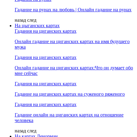
Гадание на рунах на любовь | Онлайн гадание на рунах
назад
след
На цыганских картах
Гадания на циганских картах
Онлайн гадание на циганских картах на имя будущего
мужа
Гадания на циганских картах
Онлайн гадание на циганских картах:Что он думает обо
мне сейчас
Гадания на циганских картах
Гадание на циганских картах на суженого ряженого
Гадания на циганских картах
Гадание онлайн на циганских картах на отношение
человека
назад
след
На картах Ленорман