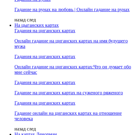
Гадание на рунах на любовь | Онлайн гадание на рунах
назад
след
На цыганских картах
Гадания на циганских картах
Онлайн гадание на циганских картах на имя будущего
мужа
Гадания на циганских картах
Онлайн гадание на циганских картах:Что он думает обо
мне сейчас
Гадания на циганских картах
Гадание на циганских картах на суженого ряженого
Гадания на циганских картах
Гадание онлайн на циганских картах на отношение
человека
назад
след
На картах Ленорман