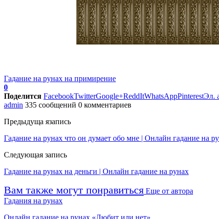
Гадание на рунах на примирение
0
Поделится
Facebook
Twitter
Google+
ReddIt
WhatsApp
Pinterest
Эл. 
admin
335 сообщений
0 комментариев
Предыдуща язапись
Гадание на рунах что он думает обо мне | Онлайн гадание на р
Следующая запись
Гадание на рунах на деньги | Онлайн гадание на рунах
Вам также могут понравиться
Еще от автора
Гадания на рунах
Онлайн гадание на рунах «Любит или нет»