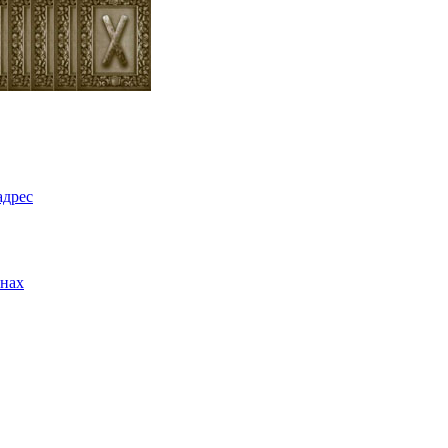
адрес
унах