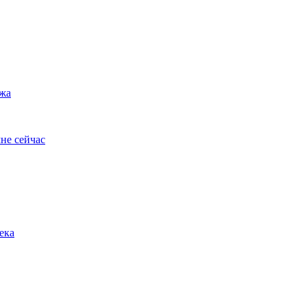
ужа
не сейчас
ека