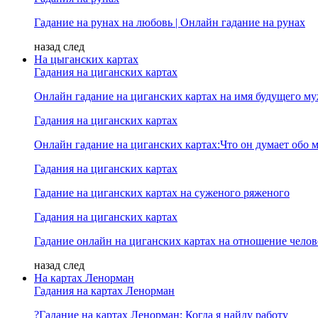
Гадание на рунах на любовь | Онлайн гадание на рунах
назад
след
На цыганских картах
Гадания на циганских картах
Онлайн гадание на циганских картах на имя будущего м
Гадания на циганских картах
Онлайн гадание на циганских картах:Что он думает обо м
Гадания на циганских картах
Гадание на циганских картах на суженого ряженого
Гадания на циганских картах
Гадание онлайн на циганских картах на отношение челов
назад
след
На картах Ленорман
Гадания на картах Ленорман
?Гадание на картах Ленорман: Когда я найду работу