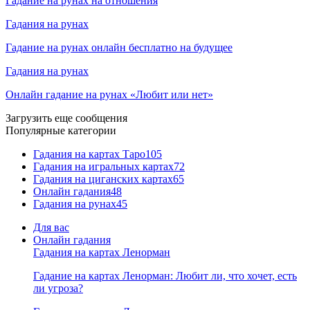
Гадание на рунах на отношения
Гадания на рунах
Гадание на рунах онлайн бесплатно на будущее
Гадания на рунах
Онлайн гадание на рунах «Любит или нет»
Загрузить еще сообщения
Популярные категории
Гадания на картах Таро
105
Гадания на игральных картах
72
Гадания на циганских картах
65
Онлайн гадания
48
Гадания на рунах
45
Для вас
Онлайн гадания
Гадания на картах Ленорман
Гадание на картах Ленорман: Любит ли, что хочет, есть
ли угроза?