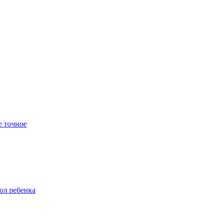
е точное
пол ребенка