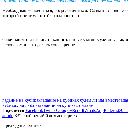
Важно! Гадание на костях проводится быстро и бесплатно, в о
Необходимо успокоиться, сосредоточиться. Создать в голове о
который принимают с благодарностью.
Ответ может затрагивать как потаенные мысли мужчины, так и
человеком и как сделать союз крепче.
гадание на кубиках
гадание на кубиках будем ли мы вместе
гада
кубиках на любовь
гадание на кубиках онлайн
Поделится
Facebook
Twitter
Google+
ReddIt
WhatsApp
Pinterest
Эл. 
admin
335 сообщений
0 комментариев
Предыдуща язапись