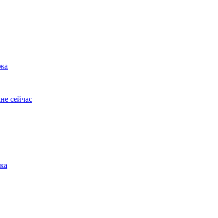
ужа
не сейчас
ка