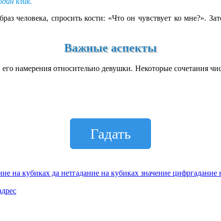
дин клик.
браз человека, спросить кости: «Что он чувствует ко мне?». За
Важные аспекты
 его намерения относительно девушки. Некоторые сочетания чис
Гадать
ние на кубиках да нет
гадание на кубиках значение цифр
гадание 
адрес