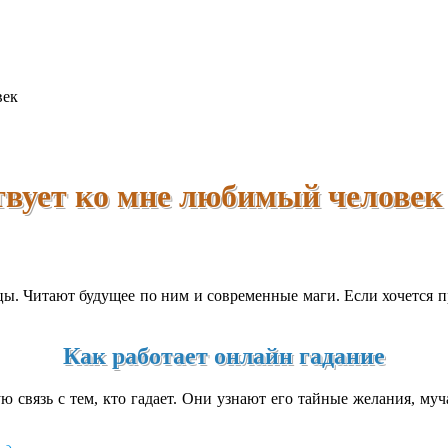
век
ствует ко мне любимый человек
ы. Читают будущее по ним и современные маги. Если хочется при
Как работает онлайн гадание
 связь с тем, кто гадает. Они узнают его тайные желания, му